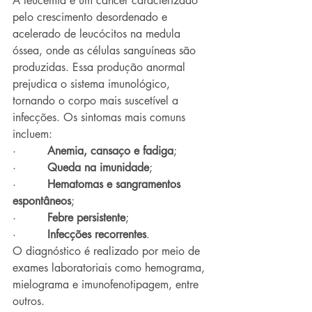
A leucemia é um câncer caracterizado 
pelo crescimento desordenado e 
acelerado de leucócitos na medula 
óssea, onde as células sanguíneas são 
produzidas. Essa produção anormal 
prejudica o sistema imunológico, 
tornando o corpo mais suscetível a 
infecções. Os sintomas mais comuns 
incluem:
·         
Anemia, cansaço e fadiga
;
·         
Queda na imunidade
;
·         
Hematomas e sangramentos 
espontâneos
;
·         
Febre persistente
;
·         
Infecções recorrentes
.
O diagnóstico é realizado por meio de 
exames laboratoriais como hemograma, 
mielograma e imunofenotipagem, entre 
outros.